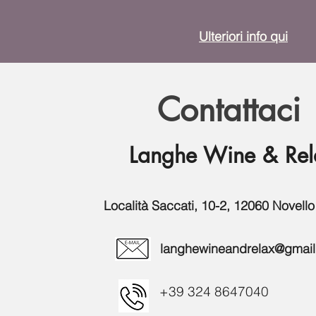
Ulteriori i
nfo qui
Contattaci
Langhe Wine & Rel
Località Saccati, 10-2, 12060 Novello 
langhewineandrelax@gmai
+39 324 86
47040