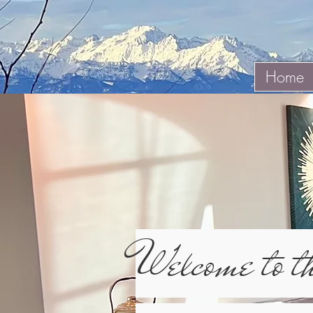
Home
Wel
come to t