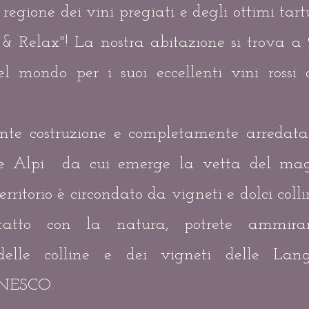
regione dei vini pregiati e degli ottimi tar
 Relax"! La nostra abitazione si trova a 
l mondo per i suoi eccellenti vini rossi
nte costruzione e completamente arredata
le Alpi da cui emerge la vetta del mag
territorio è circondato da vigneti e dolci coll
tatto con la natura, potrete ammira
delle colline e dei vigneti delle Lan
UNESCO.