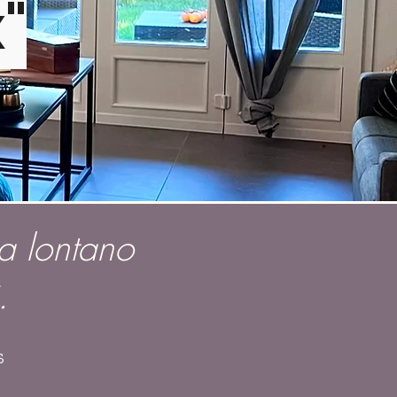
"
a lontano
.
s