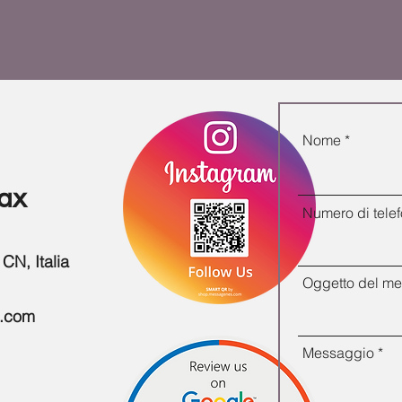
Nome
ax
Numero di tele
CN, Italia
Oggetto del m
l.com
Messaggio