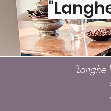
"
Langh
"Langhe 