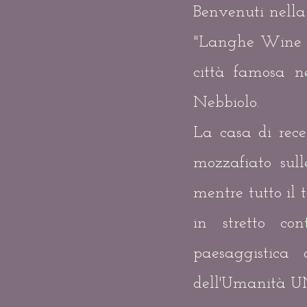
Benvenuti nella 
"Langhe Wine &
città famosa ne
Nebbiolo.
La casa di rece
mozzafiato sul
mentre
tutto il 
in stretto
con
paesaggistica 
dell'Umanità 