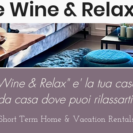
e W
ine &
Relax
Wine & Relax" e'
la tua cas
da casa dove puoi rilassarti
Short Term Home & Vacation Rental